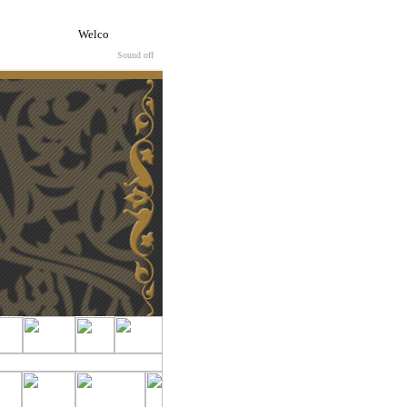
Welcome to Nabil Kassis's website www.qanuns.com... here you can f
Sound off