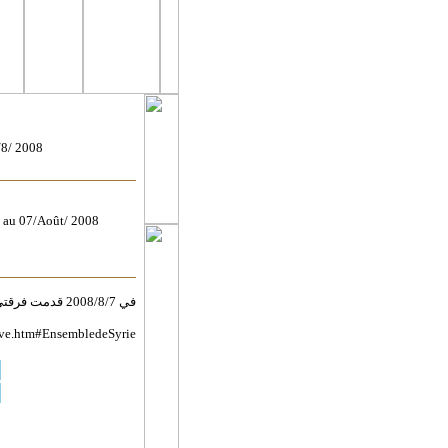
/8/ 2008
5 au 07/Août/ 2008
في 2008/8/7 قدمت فرقتي أمسية موسيقة ضمن فعاليات المهرجان الثقافي الدولي للمالوف الطبعة الثانية سكيكدة 2008
hive.htm#EnsembledeSyrie