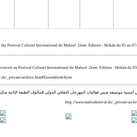
 the Festival Culturel International du Malouf .2ème. Edition - Skikda du 05 au 07
concert au Festival Culturel International du Malouf .2ème. Edition - Skikda du 0
l.dz/_private/archive.htm#EnsembledeSyrie
http://www.maloufestival.dz/_private/arc